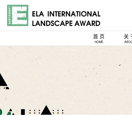
首 页
关 
HOME
ABO