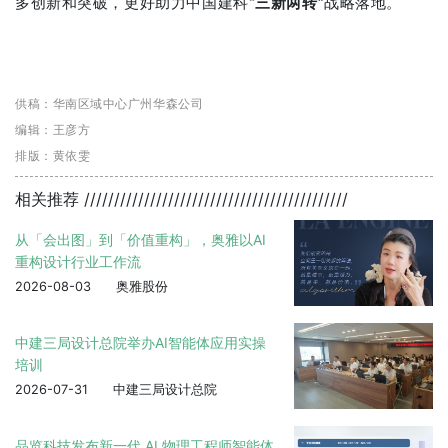
多创新和突破，更好助力中国建科
“三新两转”
战略落地。
供稿：华南区域中心广州华森公司
编辑：
王彦方
排版：黄依雯
相关推荐
////////////////////////////////////////////
从「会出图」到「价值重构」，奥雅以AI
重构设计行业工作流
2026-08-03
奥雅股份
中建三局设计总院举办AI智能体应用实操
培训
2026-07-31
中建三局设计总院
品览科技发布新一代 AI 物理工程师智能体