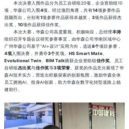
本次决赛入围作品分为员工自研组20项，企业资助组10
项，华森公司入围
4
项。经过激烈角逐，共有
14
项参赛作品
脱颖而出，分别有
1
项参赛作品获得卓越奖，
3
项作品获得杰
出奖，
10
项作品获得佳作奖。
本次大赛，华森公司高度重视、积极响应，总经理
丰涛
组织召开专题会议研究参赛事宜，由华森公司华南区域中心
广州华森公司基于“AI+设计”应用方向，选送
8个
项目参赛，
4项
入围决赛，并勇夺
3个
奖项。
HS Smart Mate
、
Evolutional Twin
、
BIM Talk
摘获企业资助组
佳作奖
、员工
自研组
杰出奖
与
佳作奖
等
3项荣誉
。获奖的作品充分展现了华
森AI技术实力，营造出积极探索的创新氛围，激励华森全体
员工拥抱AI、投身AI创新，助力华森在数字化转型道路上稳
健前行。