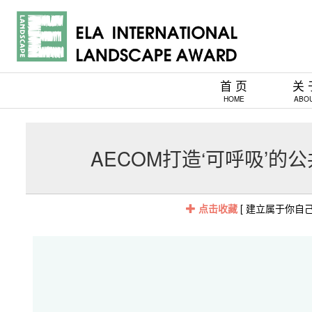
首 页
关 
HOME
ABO
AECOM打造‘可呼吸’
点击收藏
[ 建立属于你自