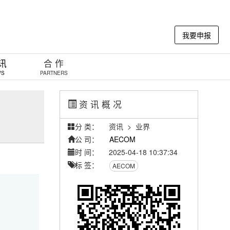
我要申报
 讯
合 作
WS
PARTNERS
资 讯 概 况
分 类：
资讯 >
业界
公 司：
AECOM
时 间：
2025-04-18 10:37:34
标 签：
AECOM