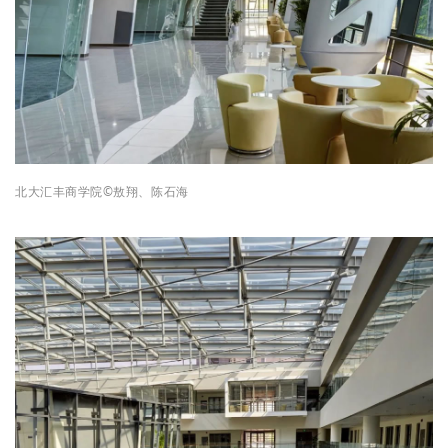
北
大
汇丰商学院
©敖翔、陈石海