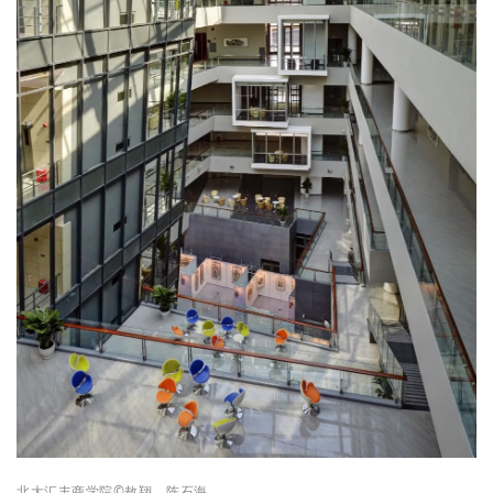
北
大
汇丰商学院
©
敖翔、
陈石海